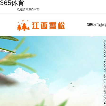
365体育
欢迎访问365体育
365在线