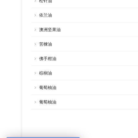
松针油
依兰油
澳洲坚果油
苦楝油
佛手柑油
棕榈油
葡萄柚油
葡萄柚油