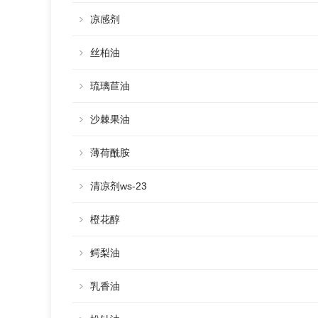
凉感剂
丝柏油
琉璃苣油
沙棘果油
薄荷酰胺
清凉剂ws-23
橙花醇
鳄梨油
乳香油