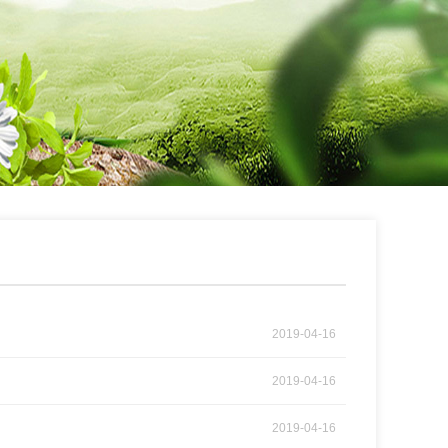
2019-04-16
2019-04-16
2019-04-16