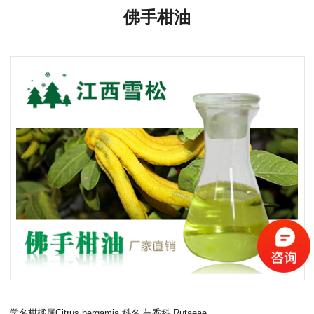
佛手柑油
学名柑橘属Citrus bergamia 科名 芸香科 Rutaeae