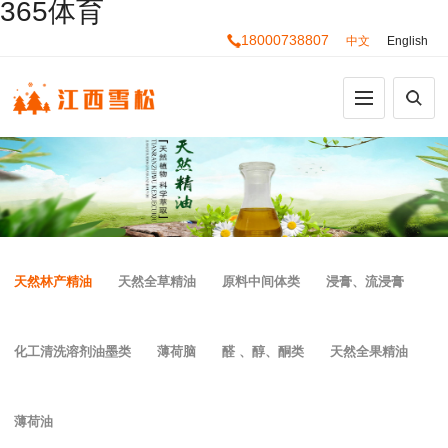
365体育
18000738807
中文
English
天然林产精油
天然全草精油
原料中间体类
浸膏、流浸膏
化工清洗溶剂油墨类
薄荷脑
醛 、醇、酮类
天然全果精油
薄荷油