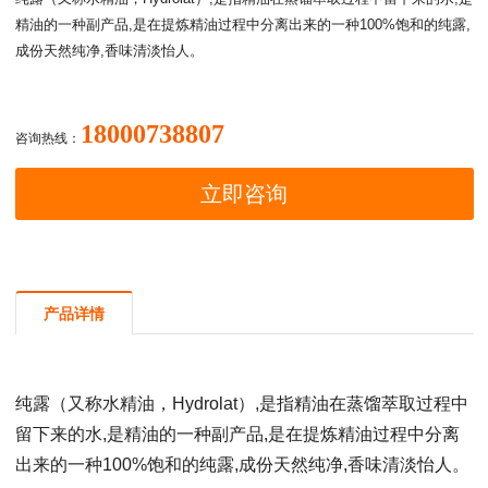
精油的一种副产品,是在提炼精油过程中分离出来的一种100%饱和的纯露,
成份天然纯净,香味清淡怡人。
18000738807
咨询热线：
立即咨询
产品详情
纯露（又称水精油，Hydrolat）,是指精油在蒸馏萃取过程中
留下来的水,是精油的一种副产品,是在提炼精油过程中分离
出来的一种100%饱和的纯露,成份天然纯净,香味清淡怡人。