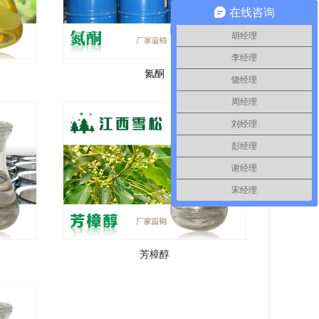
在线咨询
胡经理
李经理
氮酮
饶经理
周经理
刘经理
彭经理
谢经理
宋经理
芳樟醇