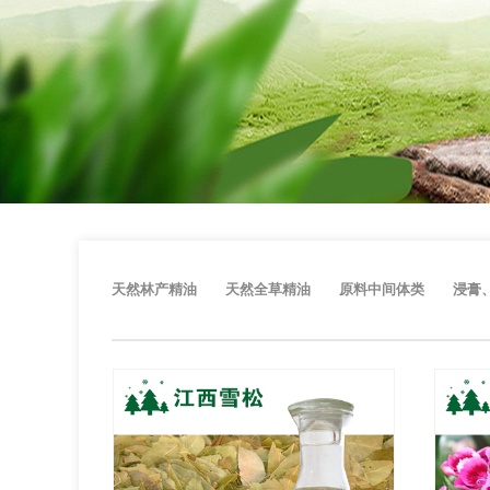
天然林产精油
天然全草精油
原料中间体类
浸膏