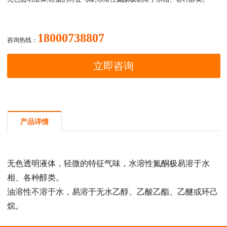
18000738807
咨询热线：
立即咨询
产品详情
无色透明液体，轻微的特征气味，水溶性氮酮极易溶于水
相、各种醇类。
油溶性不溶于水，易溶于无水乙醇、乙酸乙酯、乙醚或环己
烷。