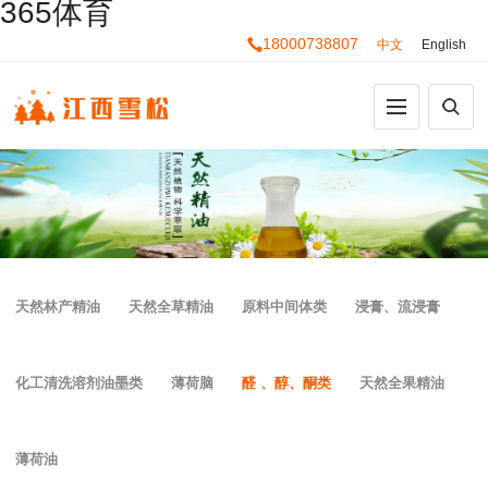
365体育
18000738807
中文
English
天然林产精油
天然全草精油
原料中间体类
浸膏、流浸膏
化工清洗溶剂油墨类
薄荷脑
醛 、醇、酮类
天然全果精油
薄荷油