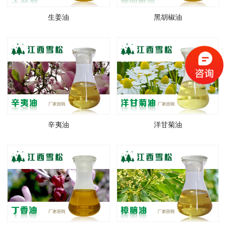
生姜油
黑胡椒油
辛夷油
洋甘菊油