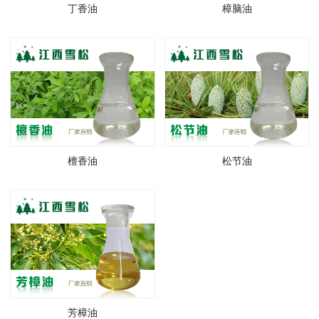
丁香油
樟脑油
檀香油
松节油
芳樟油