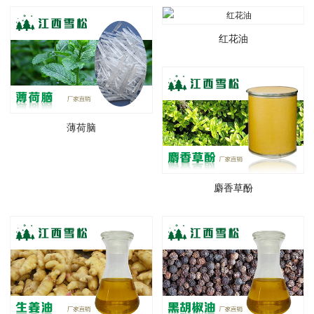
红花油
薄荷脑
麝香草酚