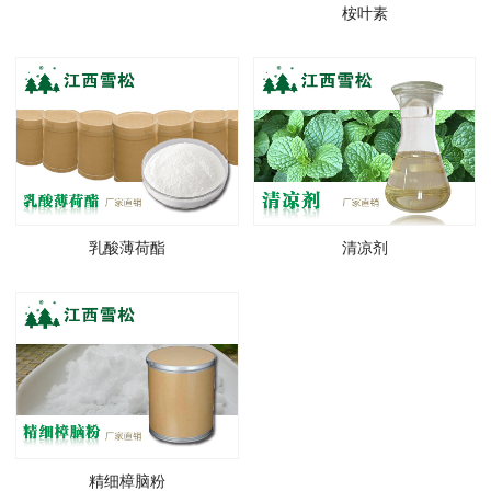
桉叶素
乳酸薄荷酯
清凉剂
精细樟脑粉