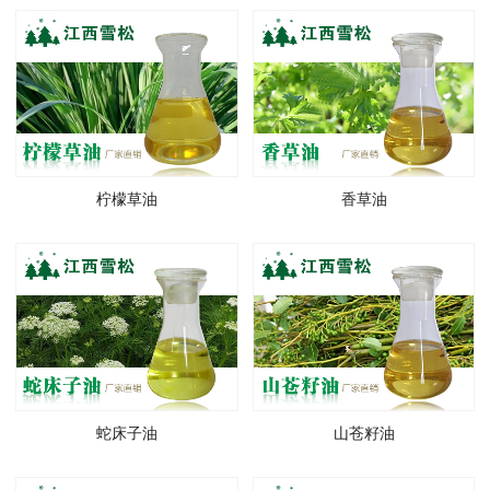
柠檬草油
香草油
蛇床子油
山苍籽油