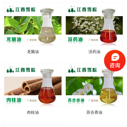
龙脑油
没药油
肉桂油
苏合香油