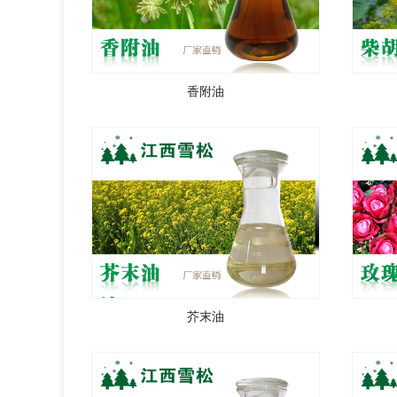
香附油
芥末油