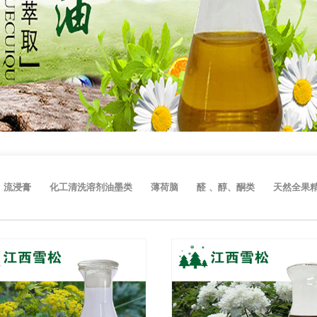
、流浸膏
化工清洗溶剂油墨类
薄荷脑
醛 、醇、酮类
天然全果