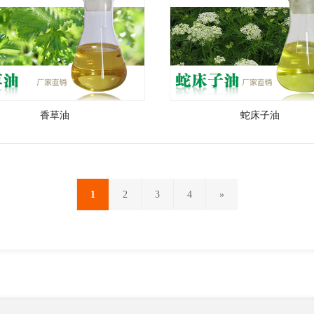
香草油
蛇床子油
1
2
3
4
»