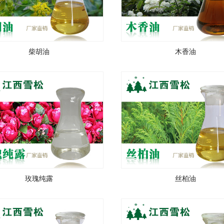
柴胡油
木香油
玫瑰纯露
丝柏油