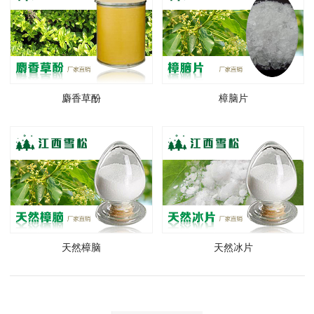
麝香草酚
樟脑片
天然樟脑
天然冰片