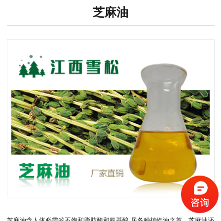
芝麻油
芝麻油含人体必需的不饱和脂肪酸和氨基酸,居各种植物油之首。芝麻油还