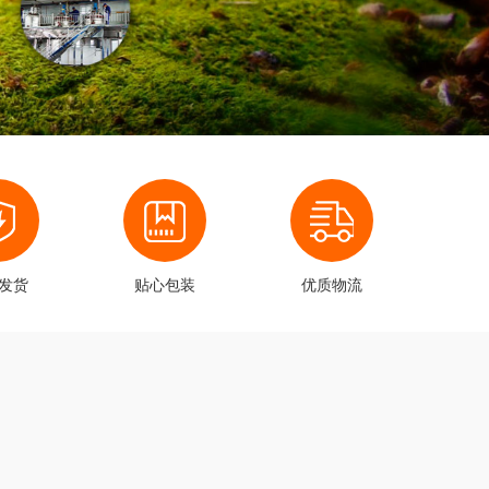
发货
贴心包装
优质物流