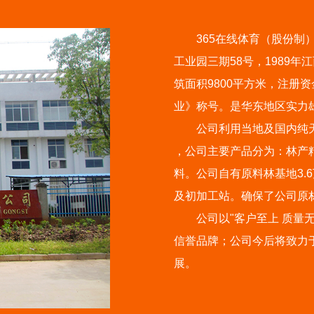
365在线体育（股份
工业园三期58号，1989年
筑面积9800平方米，注册
业》称号。是华东地区实力
公司利用当地及国内纯
，公司主要产品分为：林产
料。公司自有原料林基地3.
及初加工站。确保了公司原
公司以"客户至上 质量
信誉品牌；公司今后将致力
展。