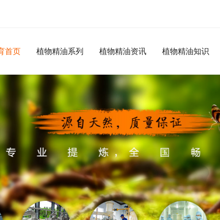
体育首页
植物精油系列
植物精油资讯
植物精油知识