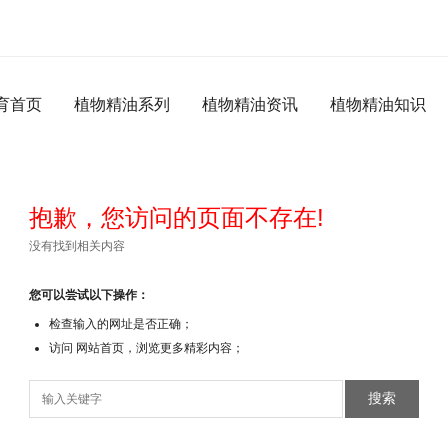
体育首页
植物精油系列
植物精油资讯
植物精油知识
抱歉，您访问的页面不存在!
没有找到相关内容
您可以尝试以下操作：
检查输入的网址是否正确；
访问
网站首页，浏览更多精彩内容；