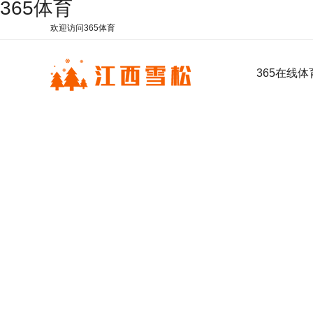
365体育
欢迎访问365体育
365在线