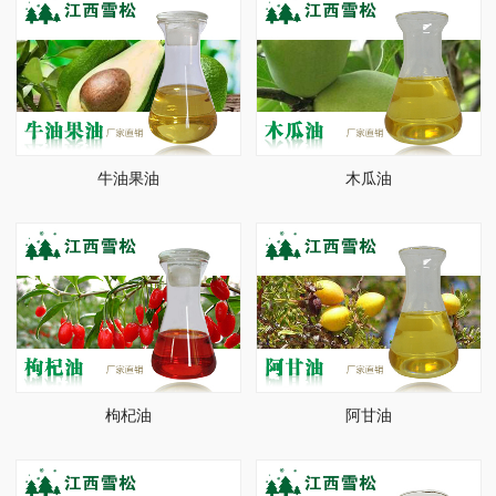
牛油果油
木瓜油
枸杞油
阿甘油