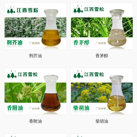
荆芥油
香茅醇
香附油
柴胡油