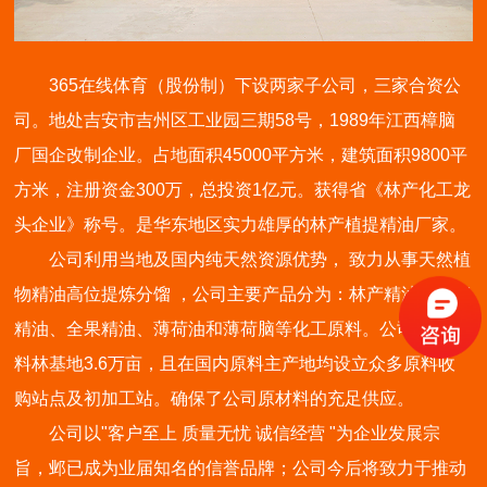
365在线体育（股份制）下设两家子公司，三家合资公
司。地处吉安市吉州区工业园三期58号，1989年江西樟脑
厂国企改制企业。占地面积45000平方米，建筑面积9800平
方米，注册资金300万，总投资1亿元。获得省《林产化工龙
头企业》称号。是华东地区实力雄厚的林产植提精油厂家。
公司利用当地及国内纯天然资源优势， 致力从事天然植
物精油高位提炼分馏 ，公司主要产品分为：林产精油、全草
精油、全果精油、薄荷油和薄荷脑等化工原料。公司自有原
料林基地3.6万亩，且在国内原料主产地均设立众多原料收
购站点及初加工站。确保了公司原材料的充足供应。
公司以"客户至上 质量无忧 诚信经营 "为企业发展宗
旨，邺已成为业届知名的信誉品牌；公司今后将致力于推动