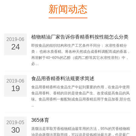
新闻动态
植物精油厂家告诉你香精香料按性能怎么分类
2019-06
24
即按食品的组织结构和生产工艺条件不同分： 水溶性香精分
类： 也称水质香精。将各种天然或合成香料调配而成的香基，
再溶解于40~60%的乙醇（或丙二醇等其它水溶性溶剂）中，
必 ...
食品用香精香料法规要求简述
2019-06
19
食品用香精香料在食品生产中起到重要的作用，在食品中使用
食品用香料、香精的目的是使食品产生、改变或提高食品的风
味。食品用香料一般配制成食品用香精后用于食品加香,部分也
...
365体育
2019-05
30
蒸馏法是萃取芳香植物精油最常用的方法，95%的芳香植物精
油是由蒸馏法萃取而得，可以说是提炼精油最古老，也是最广