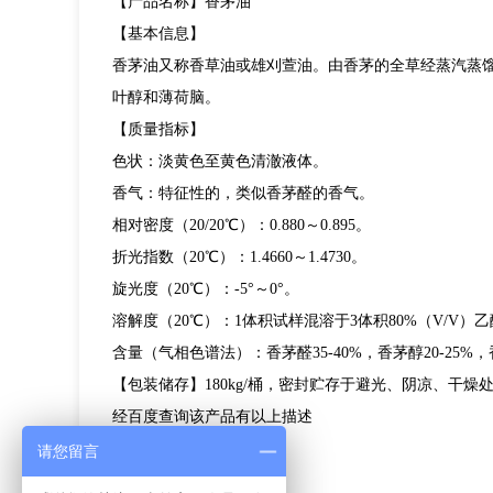
【产品名称】
香茅油
【基本信息】
香茅油
又称香草油或雄刈萱油。由香茅的全草经蒸汽蒸
叶醇和薄荷脑。
【质量指标】
色状：淡黄色至黄色清澈液体。
香气：特征性的，类似香茅醛的香气。
相对密度（20/20℃）：0.880～0.895。
折光指数（20℃）：1.4660～1.4730。
旋光度（20℃）：-5°～0°。
溶解度（20℃）：1体积试样混溶于3体积80%（V/V）
含量（气相色谱法）：香茅醛35-40%，香茅醇20-25%，香
【包装储存】180kg/桶，密封贮存于避光、阴凉、干燥
经百度查询该产品有以上描述
请您留言