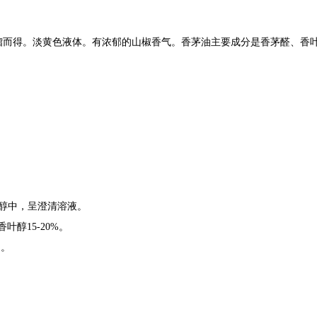
馏而得。淡黄色液体。有浓郁的山椒香气。
香茅油
主要成分是香茅醛、香
乙醇中，呈澄清溶液。
叶醇15-20%。
处。