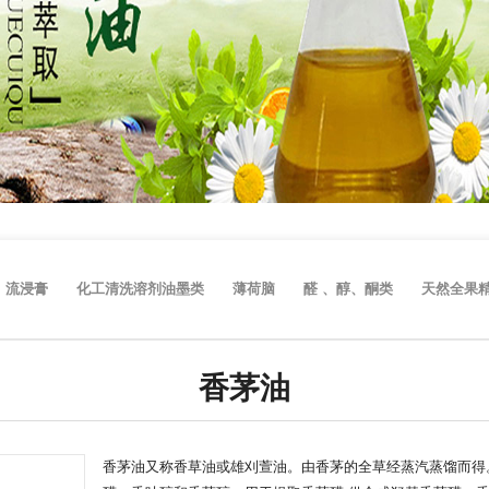
、流浸膏
化工清洗溶剂油墨类
薄荷脑
醛 、醇、酮类
天然全果
香茅油
香茅油又称香草油或雄刈萱油。由香茅的全草经蒸汽蒸馏而得