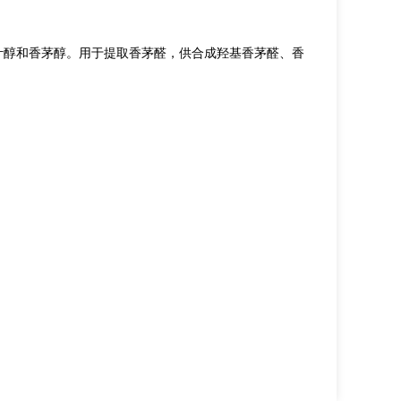
叶醇和香茅醇。用于提取香茅醛，供合成羟基香茅醛、香