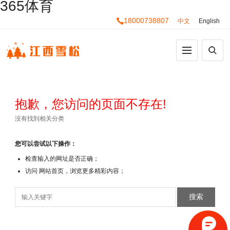
365体育
18000738807
中文
English
抱歉，您访问的页面不存在!
没有找到相关分类
您可以尝试以下操作：
检查输入的网址是否正确；
访问
网站首页，浏览更多精彩内容；