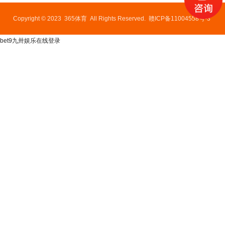
Copyright © 2023
365体育
All Rights Reserved.
赣ICP备11004558号-3
bet9九卅娱乐在线登录