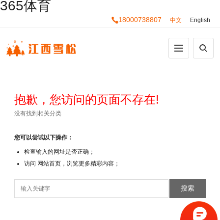
365体育
18000738807
中文
English
抱歉，您访问的页面不存在!
没有找到相关分类
您可以尝试以下操作：
检查输入的网址是否正确；
访问
网站首页，浏览更多精彩内容；