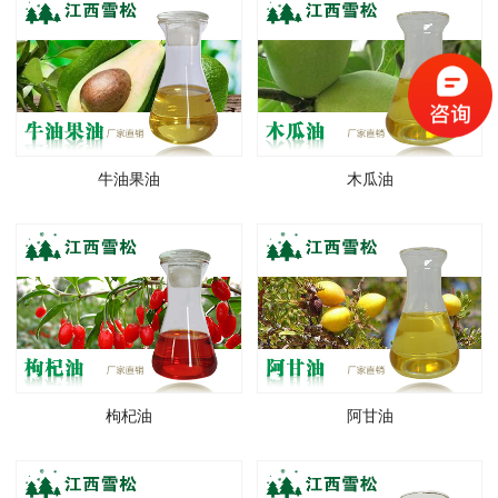
牛油果油
木瓜油
枸杞油
阿甘油