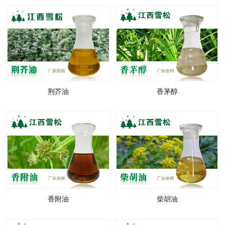
荆芥油
香茅醇
香附油
柴胡油