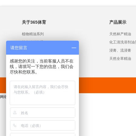
关于365体育
产品展示
植物精油系列
天然林产精油
植物精油资讯
化工清洗溶剂油
请您留言
植物精油知识
浸膏、流浸膏
联系365体育
天然全草精油
感谢您的关注，当前客服人员不在
线，请填写一下您的信息，我们会
尽快和您联系。
网络棋牌游戏平台十大排行