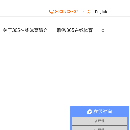
18000738807
中文
English
关于365在线体育简介
联系365在线体育
在线咨询
胡经理