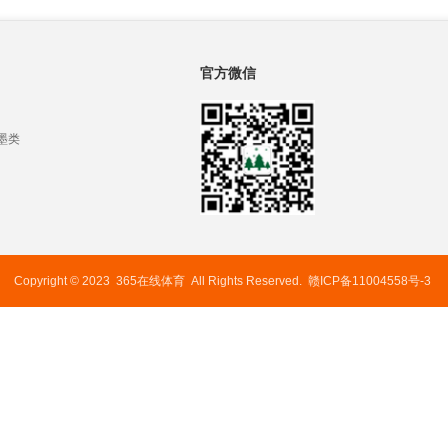
官方微信
墨类
Copyright © 2023
365在线体育
All Rights Reserved.
赣ICP备11004558号-3