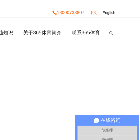
18000738807
中文
English
油知识
关于365体育简介
联系365体育
在线咨询
胡经理