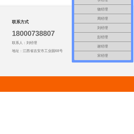
李经理
饶经理
周经理
联系方式
刘经理
18000738807
彭经理
联系人：刘经理
谢经理
地址：江西省吉安市工业园68号
宋经理