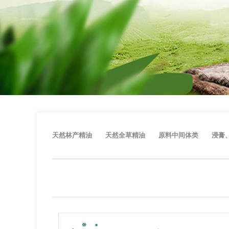
天然林产精油
天然全草精油
原料中间体类
浸膏