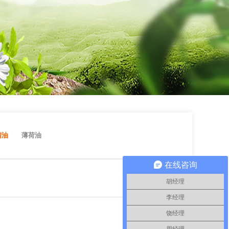
精油
薄荷油
在线咨询
胡经理
李经理
饶经理
周经理