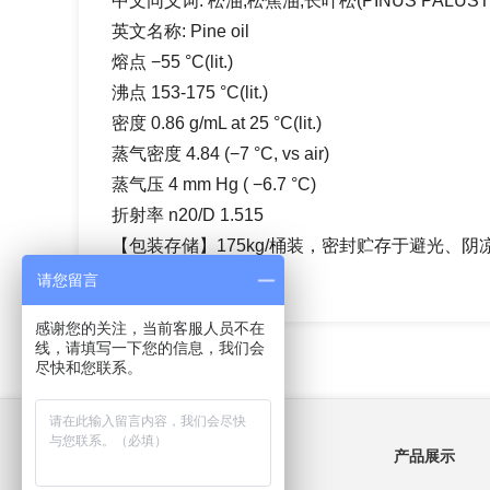
中文同义词: 松油;松焦油;长叶松(PINUS PALUS
英文名称: Pine oil
熔点 −55 °C(lit.)
沸点 153-175 °C(lit.)
密度 0.86 g/mL at 25 °C(lit.)
蒸气密度 4.84 (−7 °C, vs air)
蒸气压 4 mm Hg ( −6.7 °C)
折射率 n20/D 1.515
【包装存储】175kg/桶装，密封贮存于避光、阴
请您留言
感谢您的关注，当前客服人员不在
线，请填写一下您的信息，我们会
尽快和您联系。
关于365在线体育
产品展示