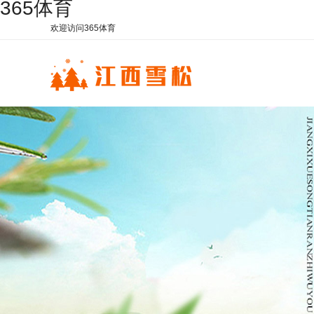
365体育
欢迎访问365体育