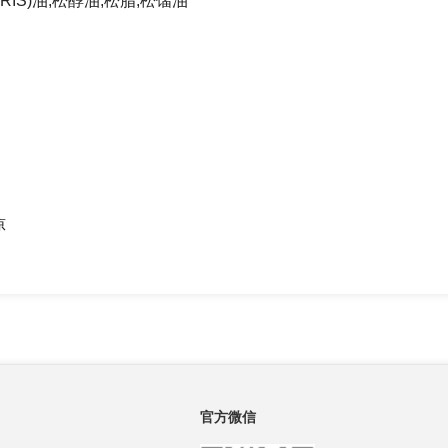
TRIS)油;松醇油;松脂;松馏油
凉
官方微信