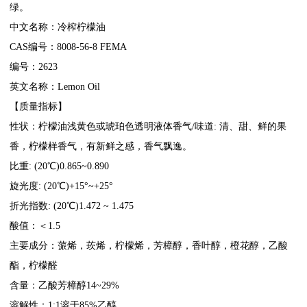
绿。
中文名称：冷榨柠檬油
CAS编号：8008-56-8 FEMA
编号：2623
英文名称：Lemon Oil
【质量指标】
性状：
柠檬油
浅黄色或琥珀色透明液体香气/味道: 清、甜、鲜的果
香，柠檬样香气，有新鲜之感，香气飘逸。
比重: (20℃)0.865~0.890
旋光度: (20℃)+15°~+25°
折光指数: (20℃)1.472 ~ 1.475
酸值：＜1.5
主要成分：蒎烯，莰烯，柠檬烯，芳樟醇，香叶醇，橙花醇，乙酸
酯，柠檬醛
含量：乙酸芳樟醇14~29%
溶解性：1:1溶于85%乙醇