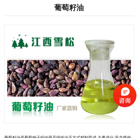
葡萄籽油
葡萄籽油是葡萄种子经由最高级的冷压方式精制而成 主要成分:富含维他