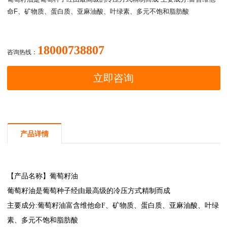
命F、矿物质、蛋白质、亚麻油酸、叶绿素、多元不饱和脂肪酸
18000738807
咨询热线：
立即咨询
产品详情
【产品名称】
葡萄籽油
葡萄籽油
是葡萄种子经由最高级的冷压方式精制而成
主要成分:
葡萄籽油
富含维他命F、矿物质、蛋白质、亚麻油酸、叶绿
素、多元不饱和脂肪酸