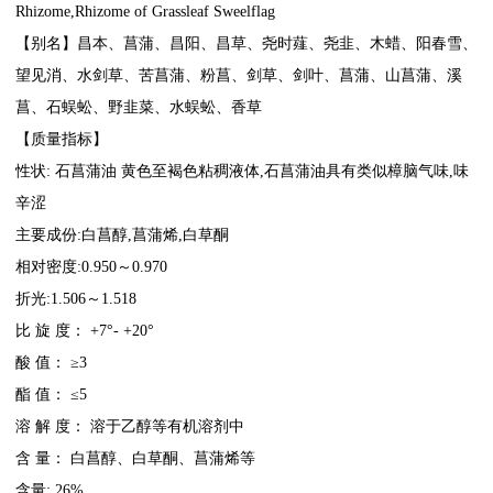
Rhizome,Rhizome of Grassleaf Sweelflag
【别名】昌本、菖蒲、昌阳、昌草、尧时薤、尧韭、木蜡、阳春雪、
望见消、水剑草、苦菖蒲、粉菖、剑草、剑叶、菖蒲、山菖蒲、溪
菖、石蜈蚣、野韭菜、水蜈蚣、香草
【质量指标】
性状:
石菖蒲油
黄色至褐色粘稠液体,
石菖蒲油
具有类似樟脑气味,味
辛涩
主要成份:白菖醇,菖蒲烯,白草酮
相对密度:0.950～0.970
折光:1.506～1.518
比 旋 度： +7°- +20°
酸 值： ≥3
酯 值： ≤5
溶 解 度： 溶于乙醇等有机溶剂中
含 量： 白菖醇、白草酮、菖蒲烯等
含量: 26%