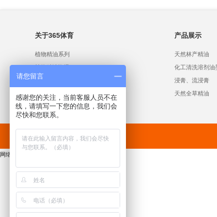
关于365体育
产品展示
植物精油系列
天然林产精油
植物精油资讯
化工清洗溶剂油
请您留言
植物精油知识
浸膏、流浸膏
联系365体育
天然全草精油
感谢您的关注，当前客服人员不在
线，请填写一下您的信息，我们会
尽快和您联系。
网络棋牌游戏平台十大排行