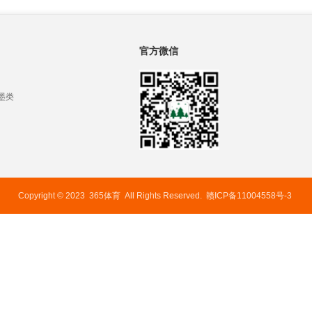
官方微信
墨类
Copyright © 2023
365体育
All Rights Reserved.
赣ICP备11004558号-3