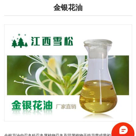
金银花油
金银花油由忍冬科忍冬属植物忍冬及同属植物干燥花蕾或带初开的花通过