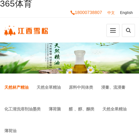
365体育
18000738807
中文
English
天然林产精油
天然全草精油
原料中间体类
浸膏、流浸膏
化工清洗溶剂油墨类
薄荷脑
醛 、醇、酮类
天然全果精油
薄荷油