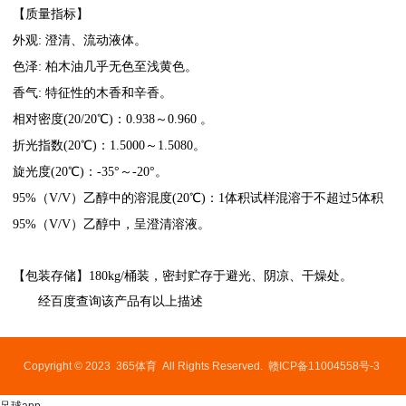
【质量指标】
外观: 澄清、流动液体。
色泽:
柏木油
几乎无色至浅黄色。
香气: 特征性的木香和辛香。
相对密度(20/20℃)：0.938～0.960 。
折光指数(20℃)：1.5000～1.5080。
旋光度(20℃)：-35°～-20°。
95%（V/V）乙醇中的溶混度(20℃)：1体积试样混溶于不超过5体积
95%（V/V）乙醇中，呈澄清溶液。
【包装存储】180kg/桶装，密封贮存于避光、阴凉、干燥处。
经百度查询该产品有以上描述
Copyright © 2023
365体育
All Rights Reserved.
赣ICP备11004558号-3