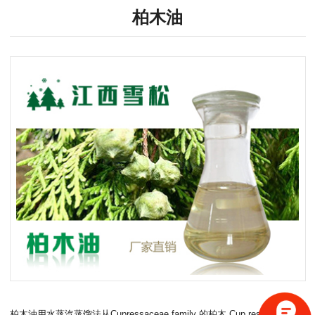
柏木油
柏木油用水蒸汽蒸馏法从Cupressaceae family 的柏木 Cup ress us f