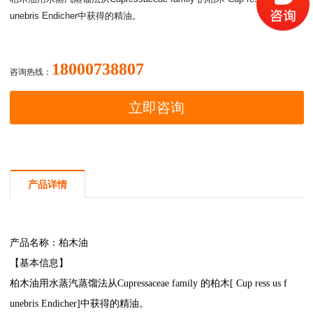
unebris Endicher中获得的精油。
18000738807
咨询热线：
立即咨询
产品详情
产品名称：
柏木油
【基本信息】
柏木油
用水蒸汽蒸馏法从Cupressaceae family 的柏木[ Cup ress us f
unebris Endicher]中获得的精油。