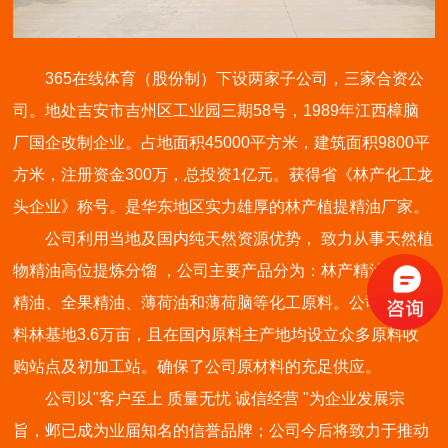
365在线体育（股份制）下设两家子公司，三家合资公
司。地处吉安市吉州区工业园三期58号，1989年江西樟脑
厂国企改制企业。占地面积45000平方米，建筑面积9800平
方米，注册资金300万，总投资1亿元。获得省《林产化工龙
头企业》称号。是华东地区实力雄厚的林产植提精油厂家。
公司利用当地及国内纯天然资源优势， 致力从事天然植
物精油高位提炼分馏 ，公司主要产品分为：林产精油、全草
精油、全果精油、薄荷油和薄荷脑等化工原料。公司自有原
料林基地3.6万亩，且在国内原料主产地均设立众多原料收
购站点及初加工站。确保了公司原材料的充足供应。
公司以"客户至上 质量无忧 诚信经营 "为企业发展宗
旨，邺已成为业届知名的信誉品牌；公司今后将致力于推动