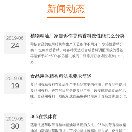
新闻动态
植物精油厂家告诉你香精香料按性能怎么分类
2019-06
24
即按食品的组织结构和生产工艺条件不同分： 水溶性香精分
类： 也称水质香精。将各种天然或合成香料调配而成的香基，
再溶解于40~60%的乙醇（或丙二醇等其它水溶性溶剂）中，
必 ...
食品用香精香料法规要求简述
2019-06
19
食品用香精香料在食品生产中起到重要的作用，在食品中使用
食品用香料、香精的目的是使食品产生、改变或提高食品的风
味。食品用香料一般配制成食品用香精后用于食品加香,部分也
...
365在线体育
2019-05
30
蒸馏法是萃取芳香植物精油最常用的方法，95%的芳香植物精
油是由蒸馏法萃取而得，可以说是提炼精油最古老，也是最广