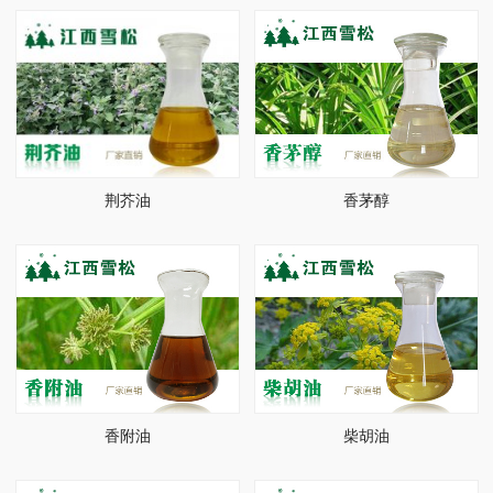
荆芥油
香茅醇
香附油
柴胡油