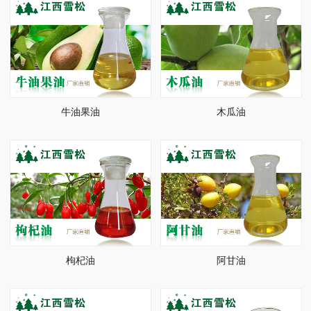
牛油果油
木瓜油
枸杞油
阿甘油