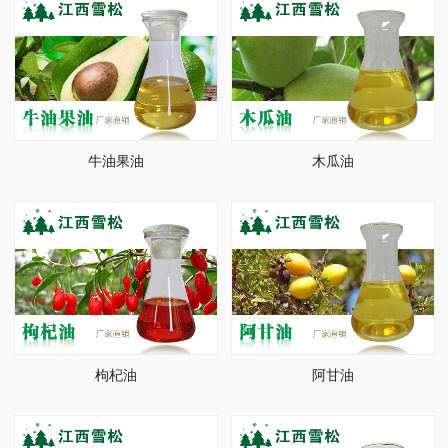
牛油果油
木瓜油
枸杞油
阿甘油