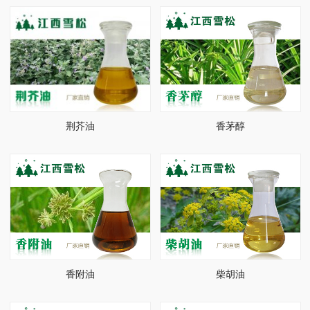
荆芥油
香茅醇
香附油
柴胡油