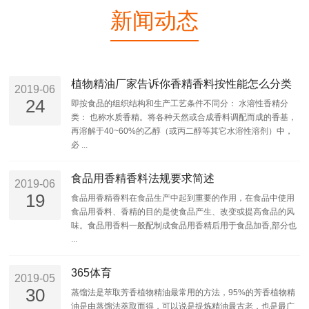
新闻动态
植物精油厂家告诉你香精香料按性能怎么分类
2019-06
24
即按食品的组织结构和生产工艺条件不同分： 水溶性香精分
类： 也称水质香精。将各种天然或合成香料调配而成的香基，
再溶解于40~60%的乙醇（或丙二醇等其它水溶性溶剂）中，
必 ...
食品用香精香料法规要求简述
2019-06
19
食品用香精香料在食品生产中起到重要的作用，在食品中使用
食品用香料、香精的目的是使食品产生、改变或提高食品的风
味。食品用香料一般配制成食品用香精后用于食品加香,部分也
...
365体育
2019-05
30
蒸馏法是萃取芳香植物精油最常用的方法，95%的芳香植物精
油是由蒸馏法萃取而得，可以说是提炼精油最古老，也是最广