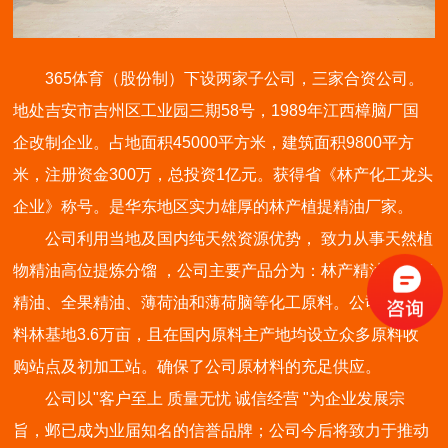
365体育（股份制）下设两家子公司，三家合资公司。
地处吉安市吉州区工业园三期58号，1989年江西樟脑厂国
企改制企业。占地面积45000平方米，建筑面积9800平方
米，注册资金300万，总投资1亿元。获得省《林产化工龙头
企业》称号。是华东地区实力雄厚的林产植提精油厂家。
公司利用当地及国内纯天然资源优势， 致力从事天然植
物精油高位提炼分馏 ，公司主要产品分为：林产精油、全草
精油、全果精油、薄荷油和薄荷脑等化工原料。公司自有原
料林基地3.6万亩，且在国内原料主产地均设立众多原料收
购站点及初加工站。确保了公司原材料的充足供应。
公司以"客户至上 质量无忧 诚信经营 "为企业发展宗
旨，邺已成为业届知名的信誉品牌；公司今后将致力于推动