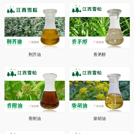
荆芥油
香茅醇
香附油
柴胡油