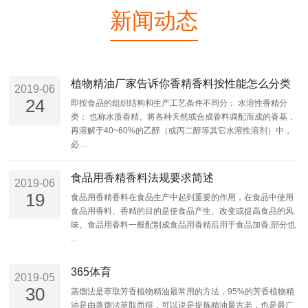
新闻动态
植物精油厂家告诉你香精香料按性能怎么分类
2019-06
24
即按食品的组织结构和生产工艺条件不同分： 水溶性香精分
类： 也称水质香精。将各种天然或合成香料调配而成的香基，
再溶解于40~60%的乙醇（或丙二醇等其它水溶性溶剂）中，
必 ...
食品用香精香料法规要求简述
2019-06
19
食品用香精香料在食品生产中起到重要的作用，在食品中使用
食品用香料、香精的目的是使食品产生、改变或提高食品的风
味。食品用香料一般配制成食品用香精后用于食品加香,部分也
...
365体育
2019-05
30
蒸馏法是萃取芳香植物精油最常用的方法，95%的芳香植物精
油是由蒸馏法萃取而得，可以说是提炼精油最古老，也是最广