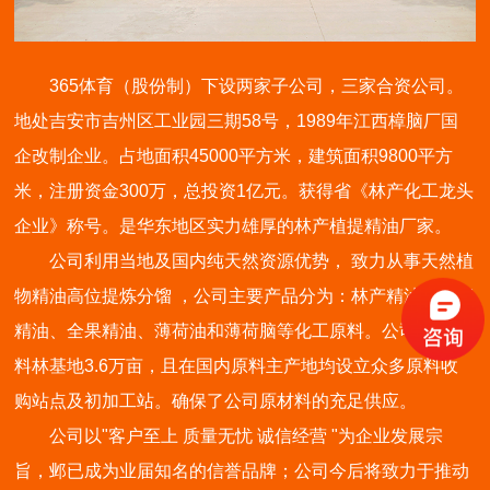
365体育（股份制）下设两家子公司，三家合资公司。
地处吉安市吉州区工业园三期58号，1989年江西樟脑厂国
企改制企业。占地面积45000平方米，建筑面积9800平方
米，注册资金300万，总投资1亿元。获得省《林产化工龙头
企业》称号。是华东地区实力雄厚的林产植提精油厂家。
公司利用当地及国内纯天然资源优势， 致力从事天然植
物精油高位提炼分馏 ，公司主要产品分为：林产精油、全草
精油、全果精油、薄荷油和薄荷脑等化工原料。公司自有原
料林基地3.6万亩，且在国内原料主产地均设立众多原料收
购站点及初加工站。确保了公司原材料的充足供应。
公司以"客户至上 质量无忧 诚信经营 "为企业发展宗
旨，邺已成为业届知名的信誉品牌；公司今后将致力于推动