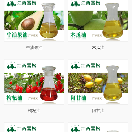
牛油果油
木瓜油
枸杞油
阿甘油