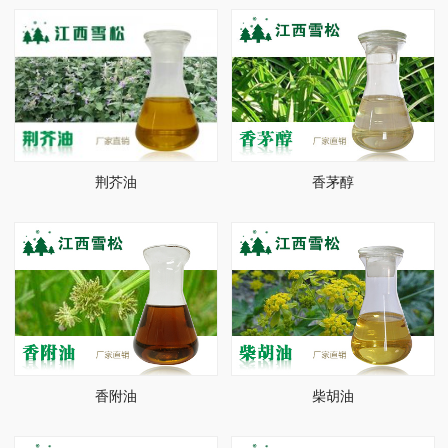
荆芥油
香茅醇
香附油
柴胡油