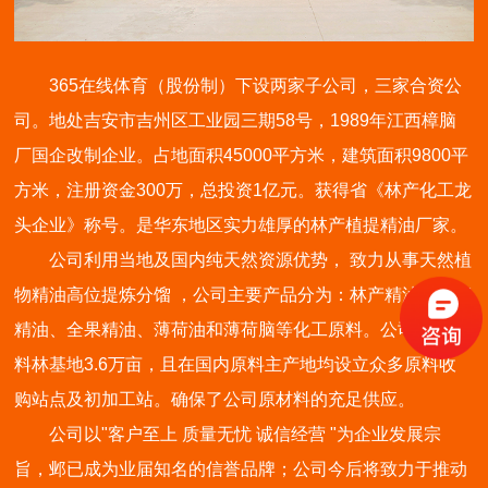
365在线体育（股份制）下设两家子公司，三家合资公
司。地处吉安市吉州区工业园三期58号，1989年江西樟脑
厂国企改制企业。占地面积45000平方米，建筑面积9800平
方米，注册资金300万，总投资1亿元。获得省《林产化工龙
头企业》称号。是华东地区实力雄厚的林产植提精油厂家。
公司利用当地及国内纯天然资源优势， 致力从事天然植
物精油高位提炼分馏 ，公司主要产品分为：林产精油、全草
精油、全果精油、薄荷油和薄荷脑等化工原料。公司自有原
料林基地3.6万亩，且在国内原料主产地均设立众多原料收
购站点及初加工站。确保了公司原材料的充足供应。
公司以"客户至上 质量无忧 诚信经营 "为企业发展宗
旨，邺已成为业届知名的信誉品牌；公司今后将致力于推动