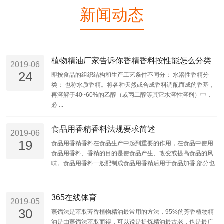
新闻动态
植物精油厂家告诉你香精香料按性能怎么分类
2019-06
24
即按食品的组织结构和生产工艺条件不同分： 水溶性香精分
类： 也称水质香精。将各种天然或合成香料调配而成的香基，
再溶解于40~60%的乙醇（或丙二醇等其它水溶性溶剂）中，
必 ...
食品用香精香料法规要求简述
2019-06
19
食品用香精香料在食品生产中起到重要的作用，在食品中使用
食品用香料、香精的目的是使食品产生、改变或提高食品的风
味。食品用香料一般配制成食品用香精后用于食品加香,部分也
...
365在线体育
2019-05
30
蒸馏法是萃取芳香植物精油最常用的方法，95%的芳香植物精
油是由蒸馏法萃取而得，可以说是提炼精油最古老，也是最广