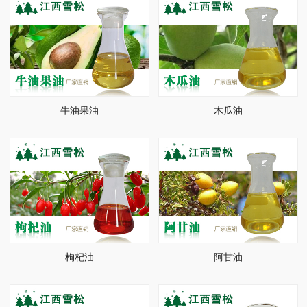
牛油果油
木瓜油
枸杞油
阿甘油